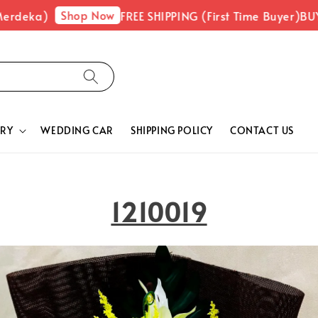
Shop Now
rdeka)
FREE SHIPPING (First Time Buyer)
BUY 1
RY
WEDDING CAR
SHIPPING POLICY
CONTACT US
1210019