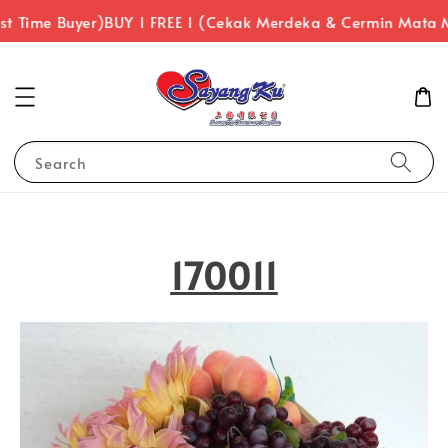
t Time Buyer)
BUY 1 FREE 1 (Cekak Merdeka & Cermin Mata M
Search
170011