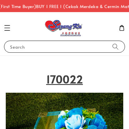
rst Time Buyer)
BUY 1 FREE 1 (Cekak Merdeka & Cermin Mata
Search
170022