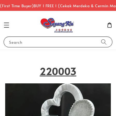
irst Time Buyer)
BUY 1 FREE 1 (Cekak Merdeka & Cermin Mat
Search
220003