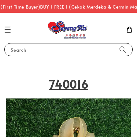
irst Time Buyer)
BUY 1 FREE 1 (Cekak Merdeka & Cermin Mat
Search
740016