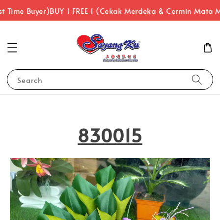
 Time Buyer)
BUY 1 FREE 1 (Cekak Merdeka & Cermin Mata Me
Search
830015